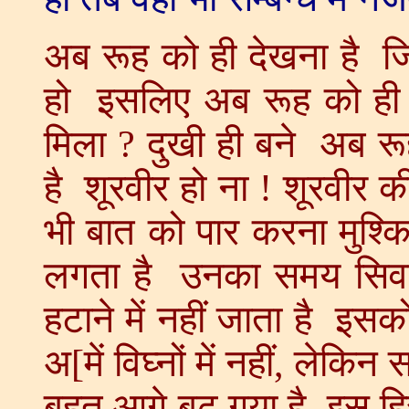
अब रूह को ही देखना है जिस्म को बहुत देख-देखकर थक गए हो इसलिए अब रूह को ही देखना है जिस्म को देखने से क्या मिला ? दुखी ही बने अब रूह-रूह को देखता है तो रहत मिलती है शूरवीर हो ना ! शूरवीर की निशानी क्या होती है ? उनकों कोई भी बात को पार करना मुश्किल नहीं लगता है और समय भी नहीं लगता है उनका समय सिवाए सर्विस के अपने विघ्नों आदि को हटाने में नहीं जाता है इसको कहा जाता है शूरवीर अपना समय अ[में विघ्नों में नहीं, लेकिन सर्विस में लगाना चाहिए अब तो समय बहुत आगे बढ़ गया है इस हिसाब से अब तक वह बातें बचपन की हैं छोटे बच्चे नाज़ुक होते हैं बड़े बहादूर होते हैं तो पुरुषार्थ में बचपना न हो ऐसा बहादूर होना चाहिए कैसी भी परिस्थिति हो, क्या भी हो, वायुमंडल कैसा भी हो लेकिन कमज़ोर न बनें, इसको शूरवीर कहा जाता है शारीरिक कमजोरी होती है तो भी असर हो जाता है – मौसम, वायु आदि का तंदुरुस्त को असर नहीं होता है तो यह भी वायुमंडल का असर नाज़ुक को होता है वायुमंडल कोई रचयिता नहीं है वह तो रचना है रचयिता ऊँचा वा रचना ? (रचयिता) तो फिर रचयिता रचना के अधीन क्यों ? अब शूरवीर बन्ने का अपना स्मृति दिवस याद रखना यह स्मृति भूलना नहीं ऐसा नक्शा बनकर जाओ जो आपके नक़्शे में बाप को देखें अपने को सम्पूर्णता का नक्शा दिखाना है हिम्मत है तो मदद ज़रूर मिल जाएगी अब यह समझते हो कि यहाँ आकर ढीलेपन में तेज़ आई है ? अभी पुरुषार्थ म इ ढीले नहीं बनना है सम्पूर्ण हक लेने के लिए सम्पूर्ण आहुति भी देनी है कोई भी यग्य रचा जाता है तो वह सम्पूर्ण सफल कैसे होता ? जबकि आहुति डाली जाती है अगर आहुति कम होगी तो यग्य सफल नहीं हो सकता यहाँ भी 