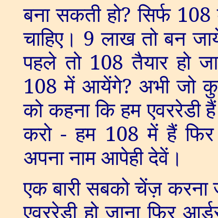
बना सकती हो
?
सिर्फ
108
चाहिए।
9
लाख तो बन जायें
पहले तो
108
तैयार हो ज
108
में आयेंगे
?
अभी जो कु
को कहना कि हम एवररेडी हैं
करो - हम
108
में हैं फि
अपना नाम आपेही देवें।
एक बारी सबको चेंज़ करना ज़र
एवररेडी हो जाना फिर आर्डर