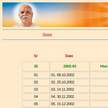
Home
Sr
Date
35
2002-03
Htm
01
01. 08.10.2002
02
02. 25.10.2002
03
03. 14.11.2002
04
04. 30.11.2002
05
05. 15.12.2002