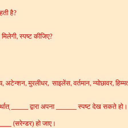
हती है
?
 मिलेगी
स्पष्ट कीजिए
,
?
य
अटेन्शन
मुरलीधर
साइलेंस
वर्तमान
न्योछावर
हिम्म
,
,
,
,
,
,
्थात्
द्वारा अपना
स्पष्ट देख सकते हो।
_____
______
सरेन्डर) हो जाए।
___ (