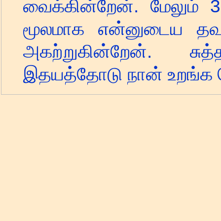
வைக்கின்றேன். மேலும் 
மூலமாக என்னுடைய தவ
அகற்றுகின்றேன்.
இதயத்தோடு நான் உறங்க ச