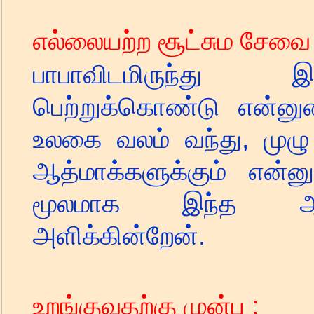
எல்லையற்ற சூட்சும சேவை 
பாபாவிடமிருந்து 
பெற்றுக்கொண்டு என்
உலகை வலம் வந்து
,
முழு
ஆத்மாக்களுக்கும் என
மூலமாக இந்த ஆசீ
அளிக்கின்றேன்
.
உறங்குவதற்கு முன்பு
: