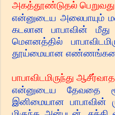
அகத்தூண்டுதல் பெறுவது
என்னுடைய அலைபாயும் 
கடலான பாபாவின் மீது 
மௌனத்தில் பாபாவிடமி
தூய்மையான எண்ணங்களை
பாபாவிடமிருந்து ஆசீர்வா
என்னுடைய தேவதை ரூபத
இனிமையான பாபாவின் மு
மிகுந்த அன்புடன்
,
சக்தி வ