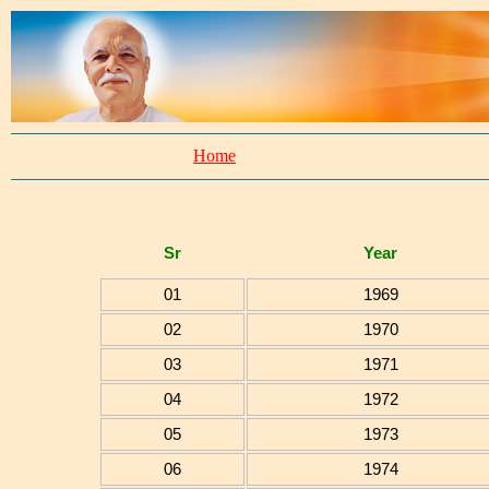
Home
Sr
Year
01
1969
02
1970
03
1971
04
1972
05
1973
06
1974